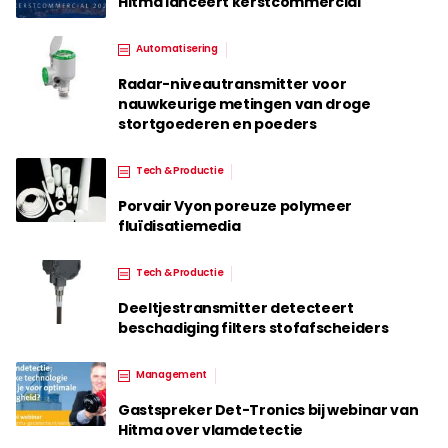
Hitma lanceert kerstcommercial
Automatisering
Radar-niveautransmitter voor
nauwkeurige metingen van droge
stortgoederen en poeders
Tech & Productie
Porvair Vyon poreuze polymeer
fluïdisatiemedia
Tech & Productie
Deeltjestransmitter detecteert
beschadiging filters stofafscheiders
Management
Gastspreker Det-Tronics bij webinar van
Hitma over vlamdetectie