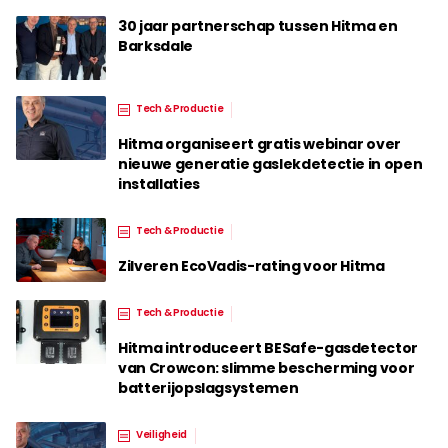
30 jaar partnerschap tussen Hitma en
Barksdale
Tech & Productie
Hitma organiseert gratis webinar over
nieuwe generatie gaslekdetectie in open
installaties
Tech & Productie
Zilveren EcoVadis-rating voor Hitma
Tech & Productie
Hitma introduceert BESafe-gasdetector
van Crowcon: slimme bescherming voor
batterijopslagsystemen
Veiligheid