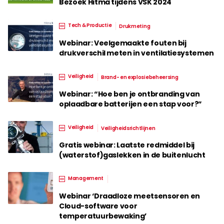
Bezoek Hitma tijdens VSK 2024
Tech & Productie
Drukmeting
Webinar: Veelgemaakte fouten bij
drukverschil meten in ventilatiesystemen
Veiligheid
Brand- en explosiebeheersing
Webinar: “Hoe ben je ontbranding van
oplaadbare batterijen een stap voor?”
Veiligheid
Veiligheidsrichtlijnen
Gratis webinar: Laatste redmiddel bij
(waterstof)gaslekken in de buitenlucht
Management
Webinar ‘Draadloze meetsensoren en
Cloud-software voor
temperatuurbewaking’