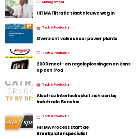
Management
HITMA Filtratie slaat nieuwe weg in
Tech & Productie
Overzicht valves voor power plants
Tech & Productie
2000 meet- en regeloplossingen en kans
op een iPod
Tech & Productie
Alcatraz Interlocks sluit zich aan bij
Indutrade Benelux
Tech & Productie
HITMA Process start de
Breekplatenspecialist