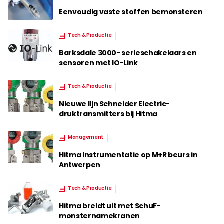
Eenvoudig vaste stoffen bemonsteren
Tech & Productie
Barksdale 3000- serieschakelaars en
sensoren met IO-Link
Tech & Productie
Nieuwe lijn Schneider Electric-
druktransmitters bij Hitma
Management
Hitma Instrumentatie op M+R beurs in
Antwerpen
Tech & Productie
Hitma breidt uit met SchuF-
monsternamekranen