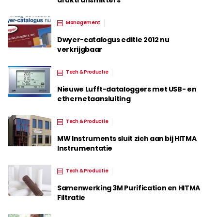
druktransmitters
Management
Dwyer-catalogus editie 2012 nu
verkrijgbaar
Tech & Productie
Nieuwe Lufft-dataloggers met USB- en
ethernetaansluiting
Tech & Productie
MW Instruments sluit zich aan bij HITMA
Instrumentatie
Tech & Productie
Samenwerking 3M Purification en HITMA
Filtratie