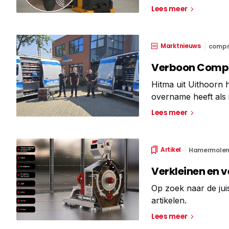
zichtbaarheid van e
Lees meer
dynamisch statusdis
Marktnieuws
compr
Verboon Compr
Hitma uit Uithoorn
overname heeft als 
activiteiten op het
Lees meer
persluchtinstallati
Artikel
Hamermolen
Verkleinen en 
Op zoek naar de jui
artikelen.
Lees meer