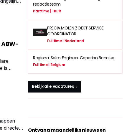
ingslijn
redactieteam
oewel een
Parttime | Thuis
PRECIA MOLEN ZOEKT SERVICE
COÖRDINATOR
Fulltime | Nederland
e ABW-
Regional Sales Engineer Coperion Benelux
lare
Fulltime | Belgium
 is
lpakket voor
Bekijk alle vacatures
chappen
e directe
Ontvang maandelijks nieuws en