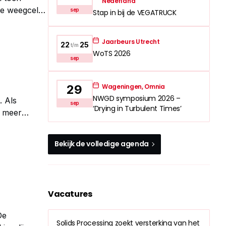
Nederland
de weegcel
sep
Stap in bij de VEGATRUCK
e staat.
Jaarbeurs Utrecht
22
25
t/m
WoTS 2026
sep
Wageningen, Omnia
29
NWGD symposium 2026 –
. Als
sep
‘Drying in Turbulent Times’
s meer
reststromen.
Bekijk de volledige agenda
Vacatures
De
Solids Processing zoekt versterking van het