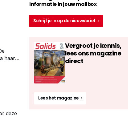
 van een
informatie in jouw mailbox
Schrijf je in op de nieuwsbrief
Vergroot je kennis,
De
lees ons magazine
ma haar
direct
 en
Lees het magazine
oor deze