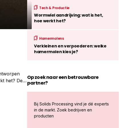
Tech & Productie
Wormwiel aandrijving: wat is het,
hoe werkt het?
Hamermolens
Verkleinen en verpoederen: welke
hamermolen kies je?
ontworpen
Op zoek naar een betrouwbare
rkt het? De
partner?
de rechte
Bij Solids Processing vind je dé experts
in de markt. Zoek bedrijven en
producten