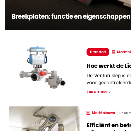
Breekplaten: functie en eigenschappen
Marktn
Branded
Hoe werkt de Li
De Venturi klep is 
voor gecontroleerde
Venturi-klep heeft 
Lees meer
doorgang staat. Die
Marktnieuws
Pneum
Efficiënt en b