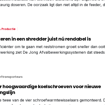
rig doseren. De oorzaak ligt dan niet altijd in de feeder, 
verstoring zit nogal eens in de omgeving waarin de installati
 Productie
en in een shredder juist nú rendabel is
ciënter om te gaan met reststromen groeit sneller dan ooit
verwerking ziet De Jong Afvalbewerkingssystemen dat steed
n in oplossingen zoals shredders om grip te krijgen op hun 
peelt
eftransporteurs
ier hoogwaardige koelschroeven voor nieuwe
gslijn
te twee van de vier schroefwarmtewisselaars gemonteerd. 