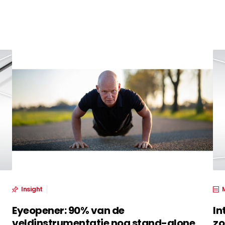
Insight
Eyeopener: 90% van de
In
veldinstrumentatie nog stand-alone
zo