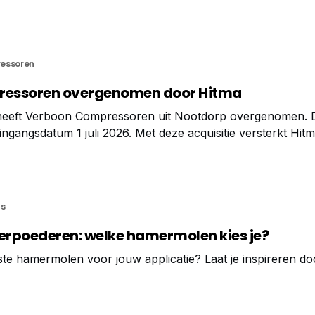
en meerkleurige signaallamp combineert met de helderheid
play. Optionele modellen
essoren
essoren overgenomen door Hitma
 heeft Verboon Compressoren uit Nootdorp overgenomen. 
ingangsdatum 1 juli 2026. Met deze acquisitie versterkt Hit
 gebied van persluchtoplossingen en service. Compressoren
es Verboon Compressoren is gespecialiseerd in de
s
verpoederen: welke hamermolen kies je?
ste hamermolen voor jouw applicatie? Laat je inspireren d