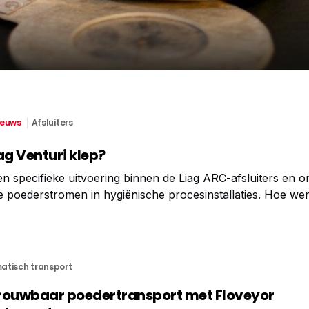
ieuws
Afsluiters
ag Venturi klep?
een specifieke uitvoering binnen de Liag ARC-afsluiters en 
 poederstromen in hygiënische procesinstallaties. Hoe we
een Y-opstelling met een extra poort die onder 135°/45° op 
atisch transport
etrouwbaar poedertransport met Floveyor