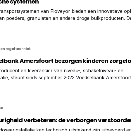
che systemen
ansportsystemen van Floveyor bieden een innovatieve opl
van poeders, granulaten en andere droge bulkproducten. D
ldwijd toonaangevend en wordt sinds 1958 continu verfijnd
ste eisen op het gebied van
en regeltechniek
lbank Amersfoort bezorgen kinderen zorgel
oducent en leverancier van niveau-, schakelniveau- en
atie, steunt sinds september 2023 Voedselbank Amersfoor
 uit de verkoop van haar BASIC instrumenten draagt VEGA 
der andere voedselpakketten. Het bedrijf ondersteunt
en
igheid verbeteren: de verborgen verstoorde
oseerinstallatie kan technisch uitstekend zijn uitgevoerd e