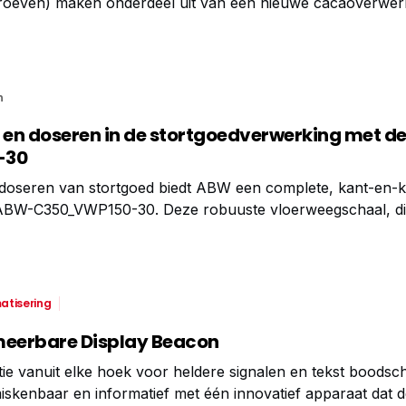
hroeven) maken onderdeel uit van een nieuwe cacaoverwerk
 na het maalproces gecontroleerd wordt teruggekoeld. H
erste gezicht een relatief eenvoudig concept lijkt,
n
en doseren in de stortgoedverwerking met d
-30
doseren van stortgoed biedt ABW een complete, kant-en-k
ABW-C350_VWP150-30. Deze robuuste vloerweegschaal, die
bruiksvriendelijke Rinstrum C350-indicator, vormt een totaa
jk in de stortgoedverwerkende industrie. De basis: een
atisering
eerbare Display Beacon
atie vanuit elke hoek voor heldere signalen en tekst boods
skenbaar en informatief met één innovatief apparaat dat d