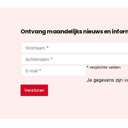
Ontvang maandelijks nieuws en inform
Voornaam
*
Achternaam
(Vereist)
*
E-
* verplichte velden
(Vereist)
mail
*
Je gegevens zijn
ve
(Vereist)