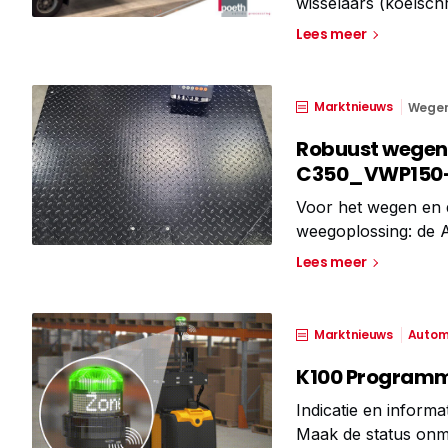
wisselaars (koelsc
waarin cacaopoeder
Lees meer
koelschroef op het e
Marktnieuws
Wege
Robuust wegen 
C350_VWP150
Voor het wegen en 
weegoplossing: de 
uitgerust met de ge
Lees meer
de dagelijkse prakti
Marktnieuws
Autom
K100 Programm
Indicatie en inform
Maak de status onmi