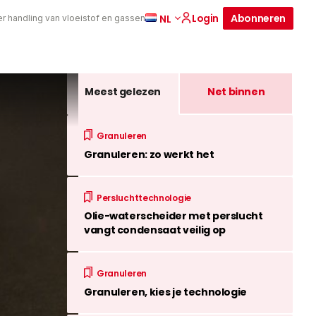
Login
Abonneren
NL
er handling van vloeistof en gassen
Meest gelezen
Net binnen
Granuleren
Granuleren: zo werkt het
Persluchttechnologie
Olie-waterscheider met perslucht
vangt condensaat veilig op
Granuleren
Granuleren, kies je technologie