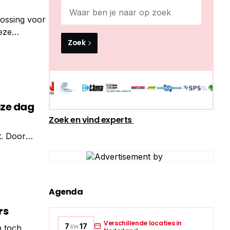
ossing voor
eze
Zoek
 om te
oze dag
Zoek en vind experts
t. Door
bij aan de
Agenda
rs
Verschillende locaties in
7
17
n toch
t/m