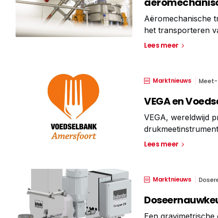
aëromechanis
Aëromechanische tr
het transporteren 
technologie is were
Lees meer
voldoen aan de hoog
Marktnieuws
Meet- 
VEGA en Voedse
VEGA, wereldwijd pr
drukmeetinstrument
middel van donaties
Lees meer
financiering van on
Marktnieuws
Doser
Doseernauwkeur
Een gravimetrische d