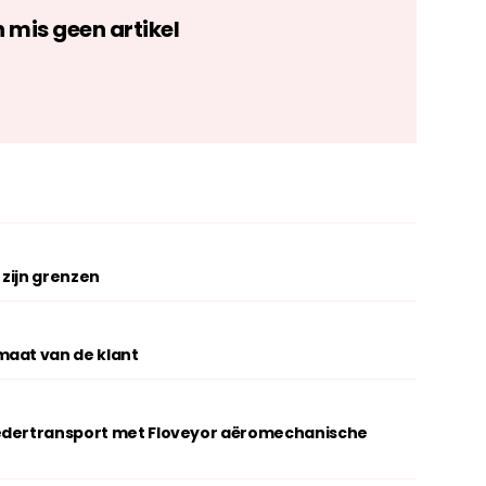
n mis geen artikel
zijn grenzen
maat van de klant
oedertransport met Floveyor aëromechanische