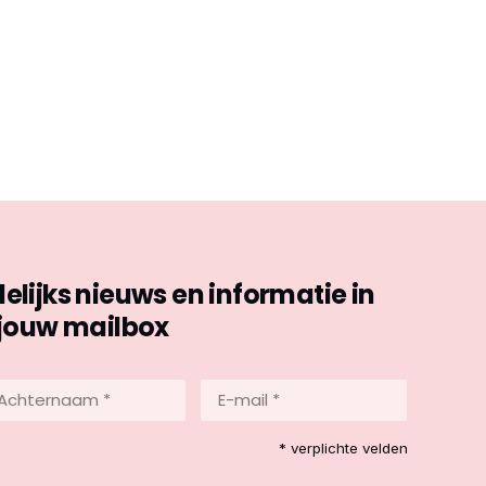
ijks nieuws en informatie in
jouw mailbox
hternaam
E-
mail
*
reist)
* verplichte velden
(Vereist)