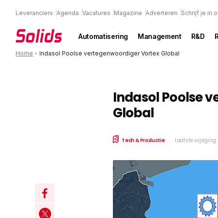
Leveranciers
Agenda
Vacatures
Magazine
Adverteren
Schrijf je in
Automatisering
Management
R&D
Home
•
Indasol Poolse vertegenwoordiger Vortex Global
Indasol Poolse 
Global
Tech & Productie
Laatste wijziging: