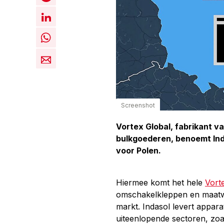
Screenshot
Vortex Global, fabrikant v
bulkgoederen, benoemt Inda
voor Polen.
Hiermee komt het hele
Vort
omschakelkleppen en maatw
markt. Indasol levert appar
uiteenlopende sectoren, zoa