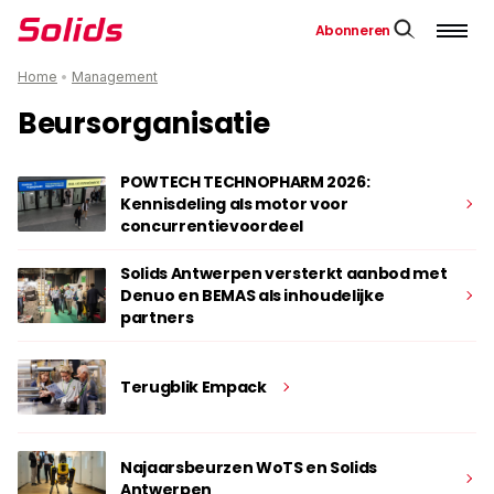
Abonneren
Home
•
Management
Beursorganisatie
POWTECH TECHNOPHARM 2026:
Kennisdeling als motor voor
concurrentievoordeel
Solids Antwerpen versterkt aanbod met
Denuo en BEMAS als inhoudelijke
partners
Terugblik Empack
Najaarsbeurzen WoTS en Solids
Antwerpen