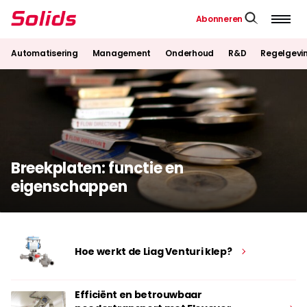
Abonneren
Automatisering
Management
Onderhoud
R&D
Regelgevi
Breekplaten: functie en
eigenschappen
Hoe werkt de Liag Venturi klep?
Efficiënt en betrouwbaar