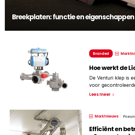
Breekplaten: functie en eigenschappen
Marktn
Branded
Hoe werkt de Li
De Venturi klep is 
voor gecontroleerde
Venturi-klep heeft 
Lees meer
doorgang staat. Die
Marktnieuws
Pneum
Efficiënt en b