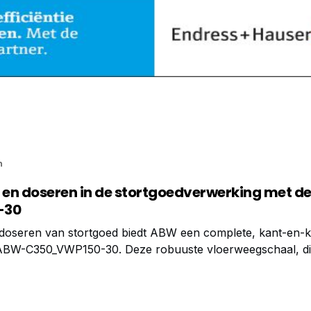
n
en doseren in de stortgoedverwerking met d
-30
doseren van stortgoed biedt ABW een complete, kant-en-k
ABW-C350_VWP150-30. Deze robuuste vloerweegschaal, die
bruiksvriendelijke Rinstrum C350-indicator, vormt een totaa
jk in de stortgoedverwerkende industrie. De basis: een