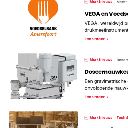
Marktnieuws
Meet- 
VEGA en Voedse
VEGA, wereldwijd pr
drukmeetinstrument
middel van donaties
Lees meer
financiering van on
Marktnieuws
Doser
Doseernauwkeur
Een gravimetrische d
onvoldoende nauwkeu
of de besturing. De 
Lees meer
Denk
Marktnieuws
Tech &