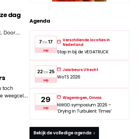
oze dag
Agenda
t. Door
bij aan de
Verschillende locaties in
7
17
t/m
Nederland
sep
Stap in bij de VEGATRUCK
Jaarbeurs Utrecht
22
25
t/m
rs
WoTS 2026
sep
n toch
de weegcel
Wageningen, Omnia
29
e staat.
NWGD symposium 2026 –
sep
‘Drying in Turbulent Times’
Bekijk de volledige agenda