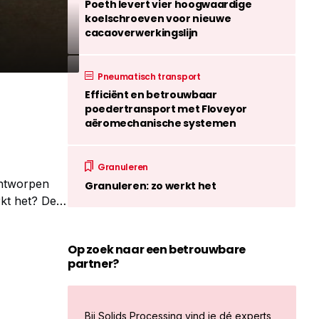
Poeth levert vier hoogwaardige
koelschroeven voor nieuwe
cacaoverwerkingslijn
Pneumatisch transport
Efficiënt en betrouwbaar
poedertransport met Floveyor
aëromechanische systemen
Granuleren
ontworpen
Granuleren: zo werkt het
rkt het? De
de rechte
Op zoek naar een betrouwbare
partner?
Bij Solids Processing vind je dé experts