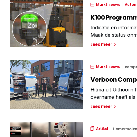
Marktnieuws
Autom
K100 Programm
Indicatie en inform
Maak de status onmi
zichtbaarheid van e
Lees meer
dynamisch statusdis
Marktnieuws
compr
Verboon Compr
Hitma uit Uithoorn
overname heeft als 
activiteiten op het
Lees meer
persluchtinstallati
Artikel
Hamermolen