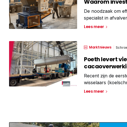
Waarom invester
De noodzaak om effi
specialist in afval
bedrijven investere
Lees meer
Een afvalshredder s
Marktnieuws
Schro
Poeth levert v
cacaoverwerkin
Recent zijn de eers
wisselaars (koelsc
waarin cacaopoeder
Lees meer
koelschroef op het e