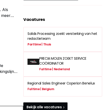
. Als
s meer
Vacatures
reststromen.
Solids Processing zoekt versterking van het
redactieteam
Parttime | Thuis
PRECIA MOLEN ZOEKT SERVICE
COÖRDINATOR
De
Fulltime | Nederland
ingslijn
oewel een
Regional Sales Engineer Coperion Benelux
Fulltime | Belgium
Bekijk alle vacatures