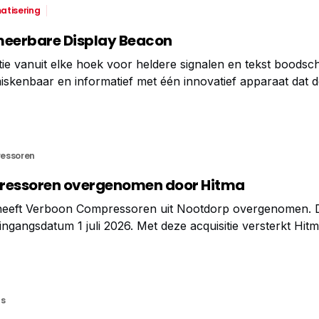
atisering
eerbare Display Beacon
atie vanuit elke hoek voor heldere signalen en tekst boods
skenbaar en informatief met één innovatief apparaat dat d
en meerkleurige signaallamp combineert met de helderheid
play. Optionele modellen
essoren
essoren overgenomen door Hitma
 heeft Verboon Compressoren uit Nootdorp overgenomen. 
ingangsdatum 1 juli 2026. Met deze acquisitie versterkt Hit
 gebied van persluchtoplossingen en service. Compressoren
es Verboon Compressoren is gespecialiseerd in de
s