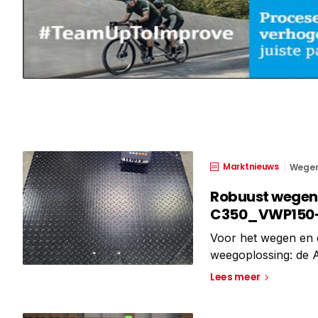
Marktnieuws
Wege
Robuust wegen 
C350_VWP150
Voor het wegen en 
weegoplossing: de 
uitgerust met de ge
Lees meer
de dagelijkse prakti