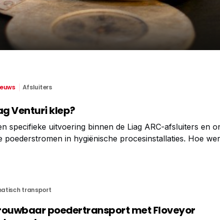
ieuws
Afsluiters
ag Venturi klep?
een specifieke uitvoering binnen de Liag ARC-afsluiters en 
 poederstromen in hygiënische procesinstallaties. Hoe we
een Y-opstelling met een extra poort die onder 135°/45° op 
atisch transport
etrouwbaar poedertransport met Floveyor