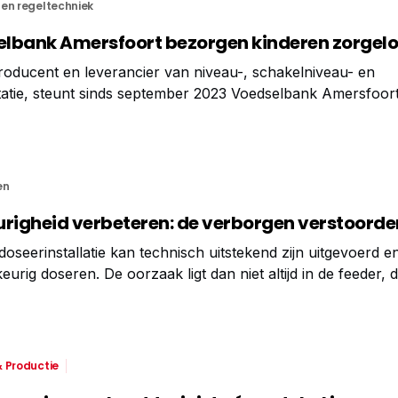
en regeltechniek
lbank Amersfoort bezorgen kinderen zorgel
oducent en leverancier van niveau-, schakelniveau- en
atie, steunt sinds september 2023 Voedselbank Amersfoor
 uit de verkoop van haar BASIC instrumenten draagt VEGA 
der andere voedselpakketten. Het bedrijf ondersteunt
en
igheid verbeteren: de verborgen verstoorde
oseerinstallatie kan technisch uitstekend zijn uitgevoerd e
rig doseren. De oorzaak ligt dan niet altijd in de feeder, 
verstoring zit nogal eens in de omgeving waarin de installati
 Productie