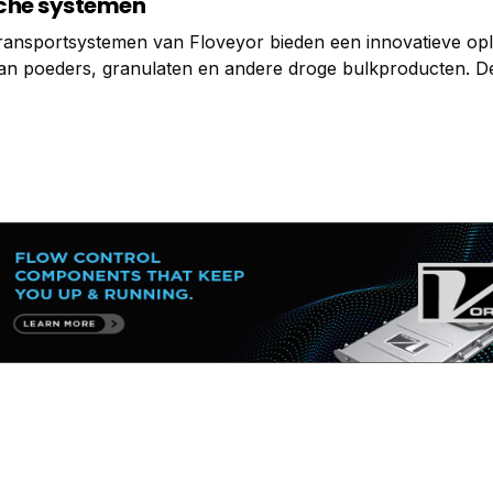
che systemen
ansportsystemen van Floveyor bieden een innovatieve opl
van poeders, granulaten en andere droge bulkproducten. D
ldwijd toonaangevend en wordt sinds 1958 continu verfijnd
ste eisen op het gebied van