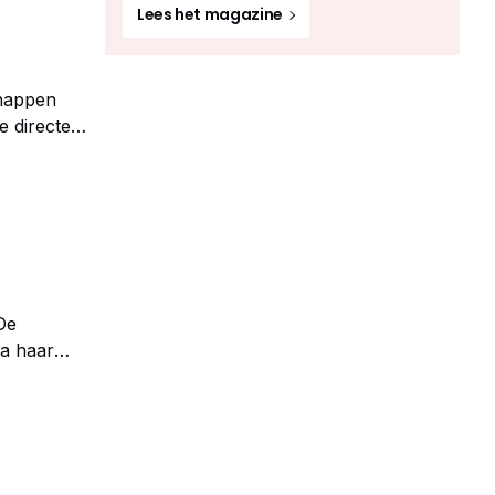
Lees het magazine
chappen
e directe
 van een
De
ma haar
 en