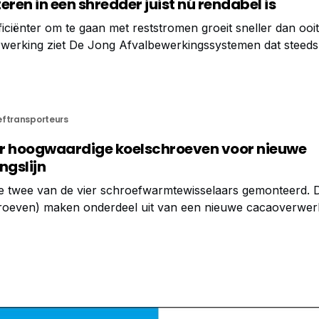
en in een shredder juist nú rendabel is
ciënter om te gaan met reststromen groeit sneller dan ooit
verwerking ziet De Jong Afvalbewerkingssystemen dat steed
n in oplossingen zoals shredders om grip te krijgen op hun 
peelt
eftransporteurs
ier hoogwaardige koelschroeven voor nieuwe
gslijn
te twee van de vier schroefwarmtewisselaars gemonteerd. 
hroeven) maken onderdeel uit van een nieuwe cacaoverwerk
 na het maalproces gecontroleerd wordt teruggekoeld. H
erste gezicht een relatief eenvoudig concept lijkt,