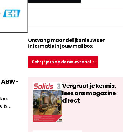
Ontvang maandelijks nieuws en
informatie in jouw mailbox
Schrijf je in op de nieuwsbrief
e ABW-
Vergroot je kennis,
lees ons magazine
lare
direct
 is
lpakket voor