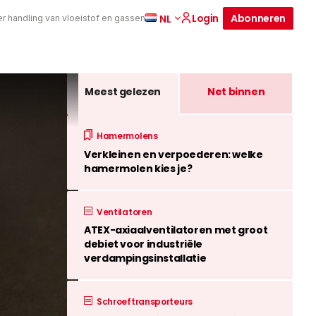
Login
Abonneren
NL
er handling van vloeistof en gassen
Meest gelezen
Net binnen
Hamermolens
Verkleinen en verpoederen: welke
hamermolen kies je?
Ventilatoren
ATEX-axiaalventilatoren met groot
debiet voor industriële
verdampingsinstallatie
Schroeftransporteurs