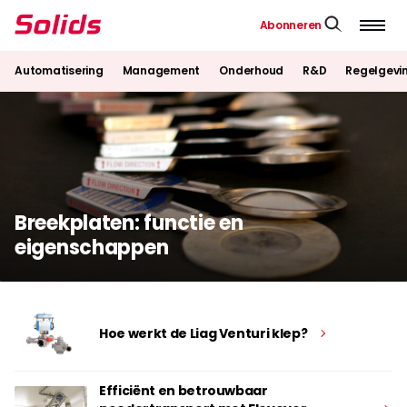
Abonneren
Automatisering
Management
Onderhoud
R&D
Regelgevi
Breekplaten: functie en
eigenschappen
Hoe werkt de Liag Venturi klep?
Efficiënt en betrouwbaar