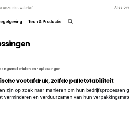
Alles ov
 op onze nieuwsbrief
Regelgeving
Tech & Productie
ossingen
kkingsmaterialen en -oplossingen
ische voetafdruk, zelfde palletstabiliteit
en zijn op zoek naar manieren om hun bedrijfsprocessen g
t verminderen en verduurzamen van hun verpakkingsmate
nal merkt dat de vraag naar bio-based en duurzame materi
en de laatste jaren