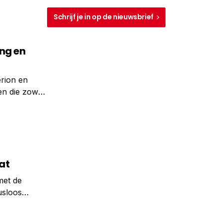
Schrijf je in op de nieuwsbrief
ng en
rion en
en die zowel
ken en die
at
met de
usloos
 Een van hun