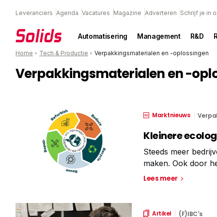
Leveranciers
Agenda
Vacatures
Magazine
Adverteren
Schrijf je in
Automatisering
Management
R&D
Home
•
Tech & Productie
•
Verpakkingsmaterialen en -oplossingen
Verpakkingsmaterialen en -opl
Marktnieuws
Verpa
Kleinere ecolog
Steeds meer bedrijv
maken. Ook door he
Tallpack Internatio
Lees meer
tertiaire verpakking
Artikel
(F)IBC's