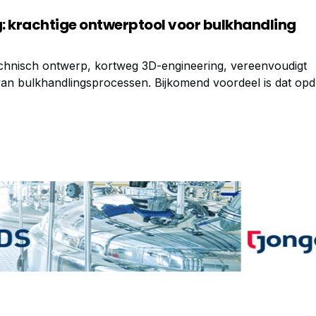
: krachtige ontwerptool voor bulkhandling
echnisch ontwerp, kortweg 3D-engineering, vereenvoudigt
n bulkhandlingsprocessen. Bijkomend voordeel is dat opd
oekomstige installatie er binnen hun fabriek uit gaat zien.