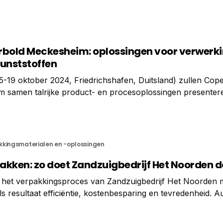
rbold Meckesheim: oplossingen voor verwerki
kunststoffen
19 oktober 2024, Friedrichshafen, Duitsland) zullen Cope
 samen talrijke product- en procesoplossingen presenter
s de recycling van kunststoffen aanzienlijk efficiënter ma
 productkwaliteit bereiken. Coperion en
kkingsmaterialen en -oplossingen
pakken: zo doet Zandzuigbedrijf Het Noorden d
 het verpakkingsproces van Zandzuigbedrijf Het Noorden 
s resultaat efficiëntie, kostenbesparing en tevredenheid. A
aar om aan de unieke behoeften van hun klanten te voldoen.
was