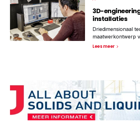
3D-engineering
installaties
Driedimensionaal t
maatwerkontwerp va
kunnen zien hoe de t
Lees meer