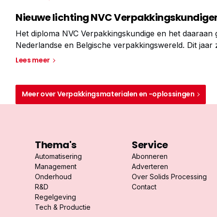
Nieuwe lichting NVC Verpakkingskundigen
Het diploma NVC Verpakkingskundige en het daaraan ge
Nederlandse en Belgische verpakkingswereld. Dit jaar 
ook nog meer buiten de Benelux te verankeren via het
Lees meer
Meer over Verpakkingsmaterialen en -oplossingen
Thema's
Service
Automatisering
Abonneren
Management
Adverteren
Onderhoud
Over Solids Processing
R&D
Contact
Regelgeving
Tech & Productie