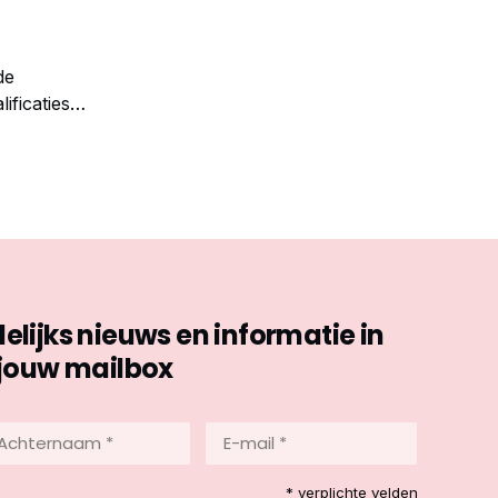
de
ificaties
ijks nieuws en informatie in
jouw mailbox
hternaam
E-
mail
*
reist)
* verplichte velden