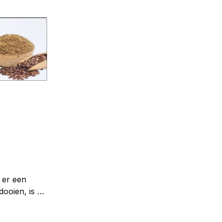
 er een
ooien, is de