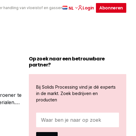
Login
Abonneren
NL
er handling van vloeistof en gassen
Op zoek naar een betrouwbare
partner?
Bij Solids Processing vind je dé experts
in de markt. Zoek bedrijven en
roener te
producten
rialen.
alen voor