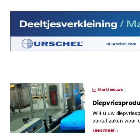
Marktnieuws
Diepvriesprodu
Wilt u uw diepvries
aantal zaken waar u
omgeving waarin de
Lees meer