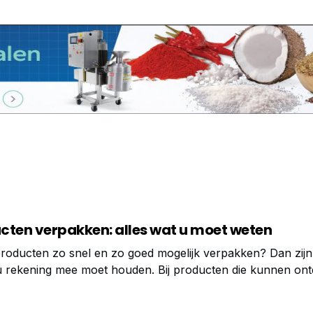
cten verpakken: alles wat u moet weten
producten zo snel en zo goed mogelijk verpakken? Dan zijn
 rekening mee moet houden. Bij producten die kunnen ontd
 verpakking plaatsvindt heel bepalend voor een goed