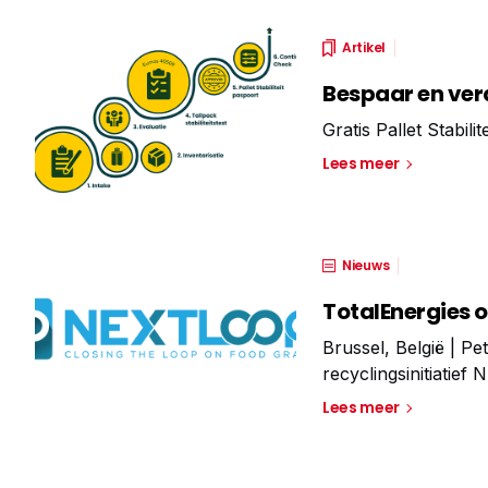
Artikel
Bespaar en ve
Gratis Pallet Stabil
Lees meer
Nieuws
TotalEnergies 
Brussel, België | Pe
recyclingsinitiatief
kunststofwaardekete
Lees meer
hoogwaardige, mech
kader van dit