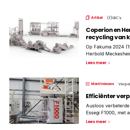
Artikel
(F)IBC's
Coperion en He
recycling van 
Op Fakuma 2024 (15-
Herbold Meckesheim
het compounderen al
Lees meer
consistent een hoge
Marktnieuws
Verpa
Efficiënter ver
Ausloos verbeterde
Essegi F1000, met al
streeft er altijd n
Lees meer
recente projecten 