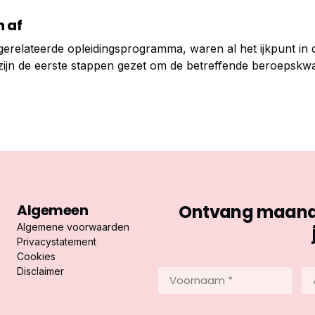
 af
relateerde opleidingsprogramma, waren al het ijkpunt in 
zijn de eerste stappen gezet om de betreffende beroepskwal
Algemeen
Ontvang maandel
Algemene voorwaarden
Privacystatement
Cookies
Disclaimer
Voornaam
Ac
*
*
(Vereist)
(Ve