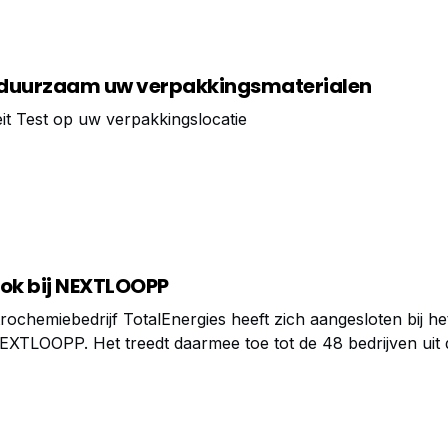
rduurzaam uw verpakkingsmaterialen
iteit Test op uw verpakkingslocatie
ook bij NEXTLOOPP
trochemiebedrijf TotalEnergies heeft zich aangesloten bij he
 NEXTLOOPP. Het treedt daarmee toe tot de 48 bedrijven uit 
n die afgedankte huishoudelijke verpakkingsmaterialen me
anische recycling verwerken voor voedselveilig verpakken