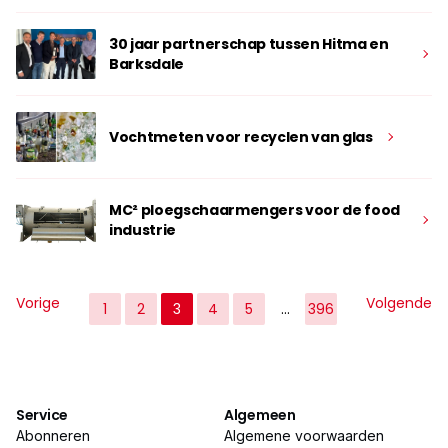
30 jaar partnerschap tussen Hitma en
Barksdale
Vochtmeten voor recyclen van glas
MC² ploegschaarmengers voor de food
industrie
Vorige
Volgende
1
2
3
4
5
…
396
Service
Algemeen
Abonneren
Algemene voorwaarden