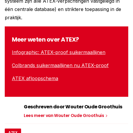
systeem zijn alle ATEX-verplichtingen vastgelegd in
één centrale database) en striktere toepassing in de
praktijk.
Meer weten over ATEX?
Infographic: ATEX-proof suikermaallijnen
Colbrands suikermaallijnen nu ATEX-proof
ATEX afloopschema
Geschreven door Wouter Oude Groothuis
Lees meer van Wouter Oude Groothuis
ATEX