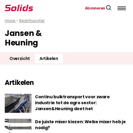
Abonneren
Home
•
Bedrijfsprofiel
Jansen &
Heuning
Overzicht
Artikelen
Artikelen
Continu bulktransport voor zware
industrie tot de agro sector:
Jansen&Heuning doet het
De juiste mixer kiezen: Welke mixer heb je
nodig?