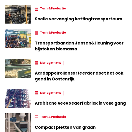
Tech & Productie
Snelle vervanging kettingtransporteurs
Tech & Productie
Transportbanden Jansen&Heuning voor
bijstoken biomassa
Management
Aardappelrollensorteerder doet het ook
goed in Oostenrijk
Management
Arabische veevoederfabriek in volle gang
Tech & Productie
Compact pletten van graan