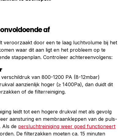
t onvoldoende af
 veroorzaakt door een te laag luchtvolume bij het
komen waar dit aan ligt en het probleem op te
gende stappenplan. Controleer achtereenvolgens:
r
en verschildruk van 800-1200 PA (8-12mbar)
rukval aanzienlijk hoger (≥ 1400Pa), dan duidt dit
zakken of de filterreiniging.
niging leidt tot een hogere drukval met als gevolg
leer aansturing en membraankleppen van de puls-
. Als de
persluchtreiniging weer goed functioneert
worden. De filterzakken moeten ca. 15 minuten