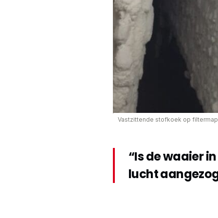
Vastzittende stofkoek op filterma
“Is de waaier in
lucht aangezo