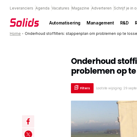
Leveranciers
Agenda
Vacatures
Magazine
Adverteren
Schrijf je in
Automatisering
Management
R&D
Home
•
Onderhoud stoffilters: stappenplan om problemen op te loss
Onderhoud stoffi
problemen op te
Filters
Laatste wijziging: 29 sep