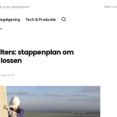
Alles ov
 op onze nieuwsbrief
Regelgeving
Tech & Productie
en
lters: stappenplan om
 lossen
tember 2023