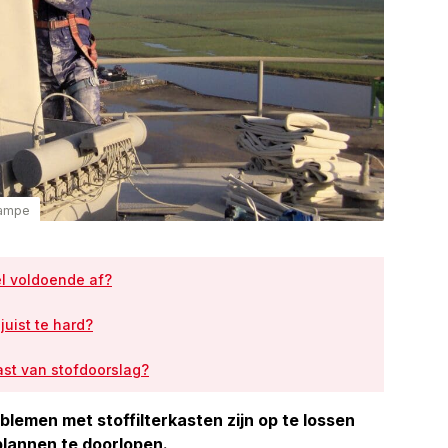
Lampe
el voldoende af?
juist te hard?
st van stofdoorslag?
lemen met stoffilterkasten zijn op te lossen
lannen te doorlopen.