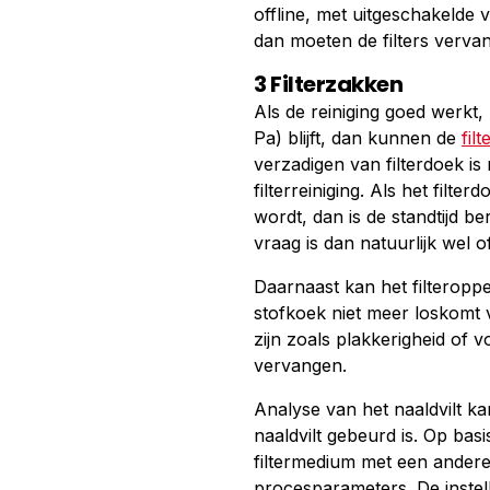
offline, met uitgeschakelde v
dan moeten de filters verv
3 Filterzakken
Als de reiniging goed werkt,
Pa) blijft, dan kunnen de
fil
verzadigen van filterdoek is
filterreiniging. Als het filte
wordt, dan is de standtijd b
vraag is dan natuurlijk wel of
Daarnaast kan het filteropp
stofkoek niet meer loskomt 
zijn zoals plakkerigheid of v
vervangen.
Analyse van het naaldvilt ka
naaldvilt gebeurd is. Op ba
filtermedium met een andere
procesparameters. De instell