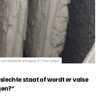
p (onvoldoende afzuiging 3)
|
foto:Lampe
 slechte staat of wordt er valse
gen?”