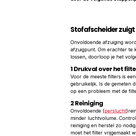
Stofafscheider zuig
Onvoldoende afzuiging wordt
afzuigpunt. Om erachter te 
lossen, doorloop je het vol
1 Drukval over het filte
Voor de meeste filters is e
gebruikelijk. Is de gemeten d
op een probleem met de filter
2 Reiniging
Onvoldoende (
perslucht
)rei
minder luchtvolume. Contro
reiniging en herstel zo nodig
moet het filter vrijgemaakt 