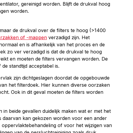
entilator, gereinigd worden. Blijft de drukval hoog
angen worden.
 maar de drukval over de filters te hoog (>1400
terzakken of -mappen
verzadigd zijn. Het
 normaal en is afhankelijk van het proces en de
rdoek zo ver verzadigd is dat de drukval te hoog
ereikt en moeten de filters vervangen worden. De
 de standtijd acceptabel is.
ervlak zijn dichtgeslagen doordat de opgebouwde
van het filterdoek. Hier kunnen diverse oorzaken
ocht. Ook in dit geval moeten de filters worden
n in beide gevallen duidelijk maken wat er met het
sis daarvan kan gekozen worden voor een ander
 oppervlaktebehandeling of voor het wijzigen van
ingen van de persluchtreiniging zoals druk,