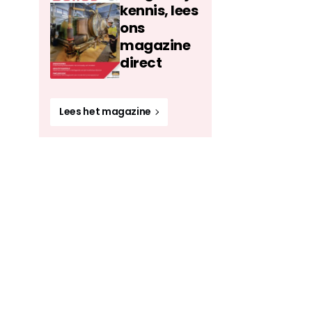
kennis, lees
ons
magazine
direct
Lees het magazine