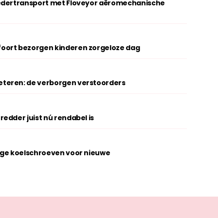
oedertransport met Floveyor aëromechanische
oort bezorgen kinderen zorgeloze dag
teren: de verborgen verstoorders
edder juist nú rendabel is
ige koelschroeven voor nieuwe