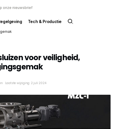
 op onze nieuwsbrief
Regelgeving
Tech & Productie
gsgemak
luizen voor veiligheid,
igingsgemak
en
Laatste wijziging: 2 juli 2024