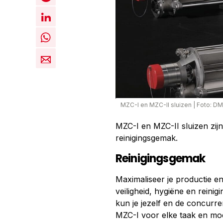
MZC-I en MZC-II sluizen
|
Foto: D
MZC-I en MZC-II sluizen zij
reinigingsgemak.
Reinigingsgemak
Maximaliseer je productie e
veiligheid, hygiëne en reini
kun je jezelf en de concurre
MZC-I voor elke taak en mo