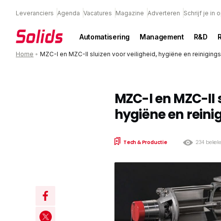
Leveranciers
Agenda
Vacatures
Magazine
Adverteren
Schrijf je in
Automatisering
Management
R&D
Home
•
MZC-I en MZC-II sluizen voor veiligheid, hygiëne en reinigin
MZC-I en MZC-II s
hygiëne en rein
Tech & Productie
234 bekek