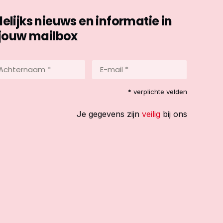
ijks nieuws en informatie in
jouw mailbox
hternaam
E-
mail
*
reist)
* verplichte velden
(Vereist)
Je gegevens zijn
veilig
bij ons