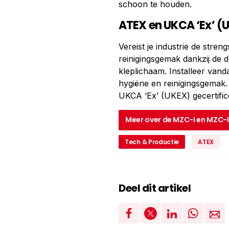
schoon te houden.
ATEX en UKCA ‘Ex’ (U
Vereist je industrie de stre
reinigingsgemak dankzij de d
kleplichaam. Installeer vand
hygiëne en reinigingsgemak.
UKCA ‘Ex’ (UKEX) gecertific
Meer over de MZC-I en MZC-II
Tech & Productie
ATEX
Deel dit artikel