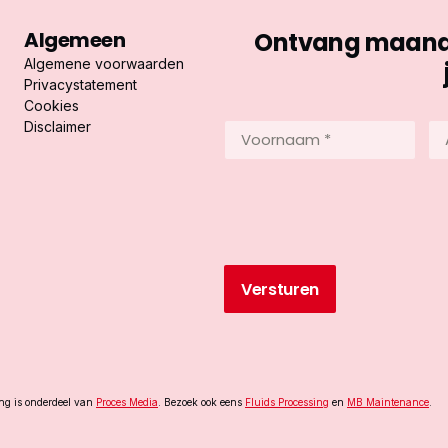
Algemeen
Ontvang maandel
Algemene voorwaarden
Privacystatement
Cookies
Disclaimer
Voornaam
Ac
*
*
(Vereist)
(Ve
ing is onderdeel van
Proces Media
. Bezoek ook eens
Fluids Processing
en
MB Maintenance
.