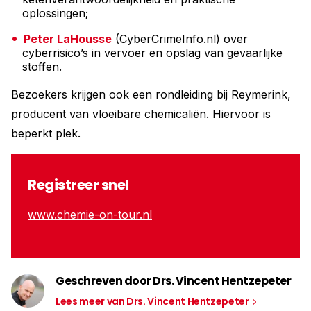
oplossingen;
Peter LaHousse
(CyberCrimeInfo.nl) over
cyberrisico’s in vervoer en opslag van gevaarlijke
stoffen.
Bezoekers krijgen ook een rondleiding bij Reymerink,
producent van vloeibare chemicaliën. Hiervoor is
beperkt plek.
Registreer snel
www.chemie-on-tour.nl
Geschreven door Drs. Vincent Hentzepeter
Lees meer van Drs. Vincent Hentzepeter