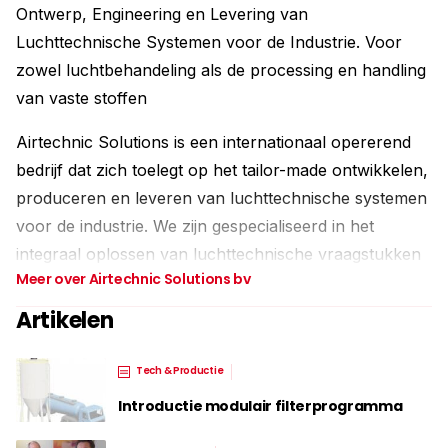
Ontwerp, Engineering en Levering van
Luchttechnische Systemen voor de Industrie. Voor
zowel luchtbehandeling als de processing en handling
van vaste stoffen
Airtechnic Solutions is een internationaal opererend
bedrijf dat zich toelegt op het tailor-made ontwikkelen,
produceren en leveren van luchttechnische systemen
voor de industrie. We zijn gespecialiseerd in het
integraal oplossen van luchttechnische vraagstukken
Meer over Airtechnic Solutions bv
op het gebied van procesluchtbehandeling en
poederverwerking. Met een toegewijd en
Artikelen
gespecialiseerd team zijn wij actief voor klanten over
heel de wereld, in alle takken van de industrie.
Tech & Productie
Introductie modulair filterprogramma
Airtechnic Solutions neemt het hele traject van advies
en ontwerp tot en met de oplevering van de complete