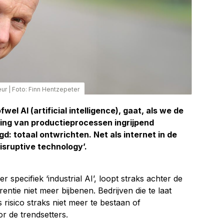
eur
|
Foto: Finn Hentzepeter
fwel AI (artificial intelligence), gaat, als we de
ting van productieprocessen ingrijpend
d: totaal ontwrichten. Net als internet in de
disruptive technology’.
r specifiek ‘industrial AI’, loopt straks achter de
entie niet meer bijbenen. Bedrijven die te laat
risico straks niet meer te bestaan of
 de trendsetters.