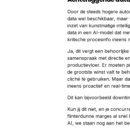
Door de steeds hogere autom
data wel beschikbaar, maar 
inzet van kunstmatige intelli
data in een AI-model dat met 
kritische procesinfo ineens
Ja, dit vergt een behoorlijke
samenspraak met directie en
productievloer. Er moeten pi
de grootste winst valt te be
cliché te gebruiken. Maar d
ineens proactief en real-tim
Dit kan bijvoorbeeld downt
Kun jij dit niet, en je concu
flinterdunne marges al snel l
AI, we staan nog aan het begi