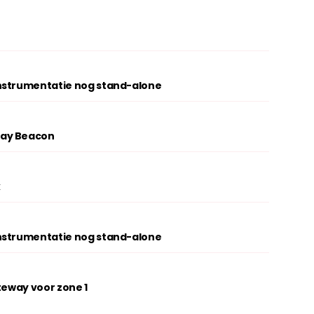
nstrumentatie nog stand-alone
lay Beacon
k
nstrumentatie nog stand-alone
teway voor zone 1