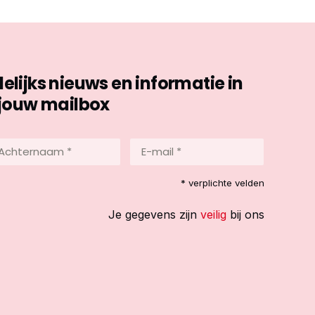
ijks nieuws en informatie in
jouw mailbox
hternaam
E-
mail
*
reist)
* verplichte velden
(Vereist)
Je gegevens zijn
veilig
bij ons