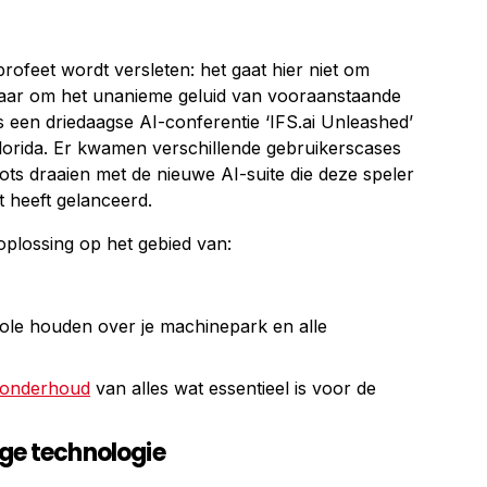
profeet wordt versleten: het gaat hier niet om
aar om het unanieme geluid van vooraanstaande
ns een driedaagse AI-conferentie ‘IFS.ai Unleashed’
lorida. Er kwamen verschillende gebruikerscases
ilots draaien met de nieuwe AI-suite die deze speler
nt heeft gelanceerd.
oplossing op het gebied van:
ole houden over je machinepark en alle
onderhoud
van alles wat essentieel is voor de
ige technologie