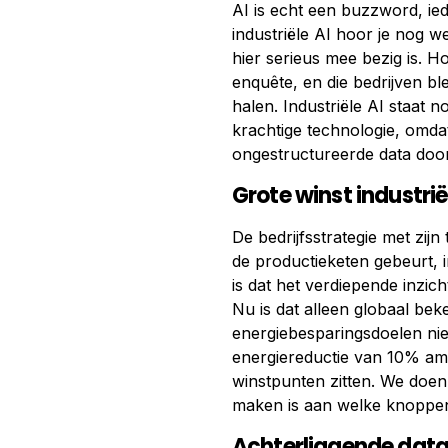
AI is echt een buzzword, i
industriële AI hoor je nog we
hier serieus mee bezig is. H
enquête, en die bedrijven bl
halen. Industriële AI staat 
krachtige technologie, omdat
ongestructureerde data door
Grote winst industriël
De bedrijfsstrategie met zij
de productieketen gebeurt, in
is dat het verdiepende inzich
Nu is dat alleen globaal b
energiebesparingsdoelen niet
energiereductie van 10% ambi
winstpunten zitten. We doen m
maken is aan welke knoppen
Achterliggende data 