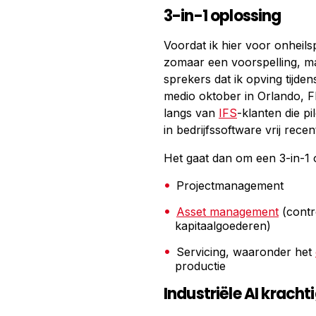
3-in-1 oplossing
Voordat ik hier voor onheils
zomaar een voorspelling, m
sprekers dat ik opving tijde
medio oktober in Orlando, F
langs van
IFS
-klanten die p
in bedrijfssoftware vrij rece
Het gaat dan om een 3-in-1 
Projectmanagement
Asset management
(contr
kapitaalgoederen)
Servicing, waaronder het
productie
Industriële AI kracht