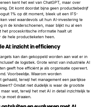
edereen kent het wel van ChatGPT, maar over
inig. Dit komt doordat bijna geen productiebedrijf
ooguit 1% op dit moment, bleek uit een IFS-
eken veel waardevols uit hun AI-investering te
nog in de kinderschoenen, maar blijkt nu al een
 het proceskritische informatie haalt uit
 de hele productieketen heen.
e AI: inzicht in efficiency
n targets kan dan gekoppeld worden aan wat er in
clusief de logistiek. Grote winst van industriële AI
ten geeft hoe efficiënt je als organisatie opereert.
ekend. Voorbeeldje. Waarom worden
 gehaald, terwijl het management een jaarlijkse
eert? Omdat niet duidelijk is waar de grootste
aar wat, terwijl het met AI in detail inzichtelijk te
 je moet draaien.
ontsluiten en evalueren met AI