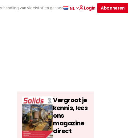
Login
Abonneren
NL
er handling van vloeistof en gassen
Vergroot je
kennis, lees
ons
magazine
direct