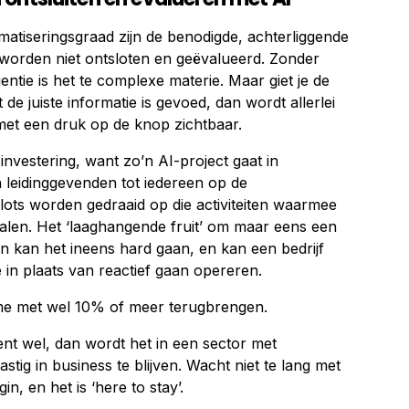
atiseringsgraad zijn de benodigde, achterliggende
worden niet ontsloten en geëvalueerd. Zonder
gentie is het te complexe materie. Maar giet je de
de juiste informatie is gevoed, dan wordt allerlei
 met een druk op de knop zichtbaar.
 investering, want zo’n AI-project gaat in
 leidinggevenden tot iedereen op de
lots worden gedraaid op die activiteiten waarmee
halen. Het ‘laaghangende fruit’ om maar eens een
an kan het ineens hard gaan, en kan een bedrijf
e in plaats van reactief gaan opereren.
ime met wel 10% of meer terugbrengen.
rrent wel, dan wordt het in een sector met
astig in business te blijven. Wacht niet te lang met
n, en het is ‘here to stay’.