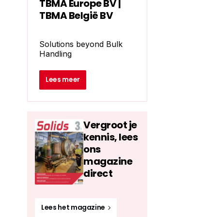
TBMA Europe BV |
TBMA België BV
Solutions beyond Bulk
Handling
Lees meer
Vergroot je
kennis, lees
ons
magazine
direct
Lees het magazine