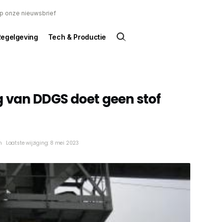
 op onze nieuwsbrief
Regelgeving
Tech & Productie
 van DDGS doet geen stof
n
Laatste wijziging: 8 mei 2023