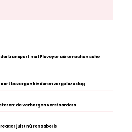
oedertransport met Floveyor aëromechanische
oort bezorgen kinderen zorgeloze dag
teren: de verborgen verstoorders
edder juist nú rendabel is