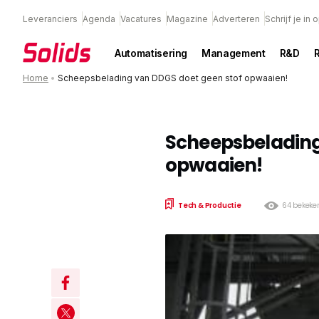
Leveranciers
Agenda
Vacatures
Magazine
Adverteren
Schrijf je in
Automatisering
Management
R&D
Home
•
Scheepsbelading van DDGS doet geen stof opwaaien!
Scheepsbelading
opwaaien!
Tech & Productie
64 bekeke