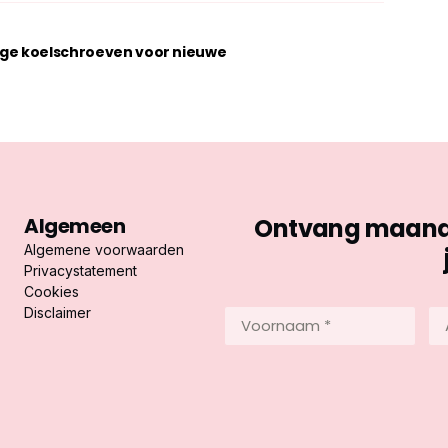
ige koelschroeven voor nieuwe
Algemeen
Ontvang maandel
Algemene voorwaarden
Privacystatement
Cookies
Disclaimer
Voornaam
Ac
*
*
(Vereist)
(Ve