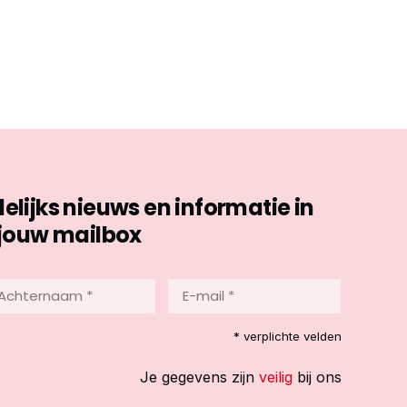
ijks nieuws en informatie in
jouw mailbox
hternaam
E-
mail
*
reist)
* verplichte velden
(Vereist)
Je gegevens zijn
veilig
bij ons