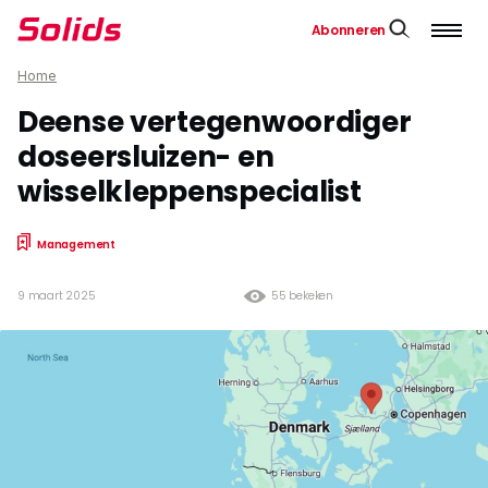
Abonneren
Home
Deense ­vertegenwoordiger
doseersluizen- en
wisselkleppenspecialist
Management
9 maart 2025
55 bekeken