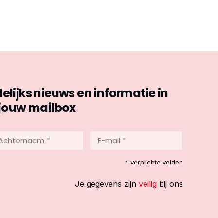
ijks nieuws en informatie in
jouw mailbox
hternaam
E-
mail
*
reist)
* verplichte velden
(Vereist)
Je gegevens zijn
veilig
bij ons