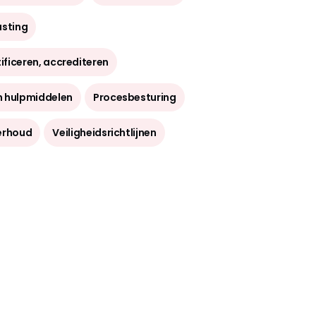
elijke familiebedrijf, opgericht in
t een personeelsbestand van meer
asting
dewerkers.
t haar hoofdkantoor in Brilon, in
tificeren, accrediteren
van het Sauerland in Duitsland en
 dochterondernemingen om haar
n hulpmiddelen
Procesbesturing
 relaties lokaal te ondersteunen.
rte communicatielijnen kan Rembe®
erhoud
Veiligheidsrichtlijnen
ren met op maat gemaakte
 voor alle toepassingen, variërend
rdproducten tot speciale hightech-
embe® top-producten als de
 KUB en de vlamloze drukontlasting
Q-Box, kan Rembe® een totale
iligheid oplossing bieden voor alle
rocessen.
 een actieve deelname bij alle
 professionele instellingen en is