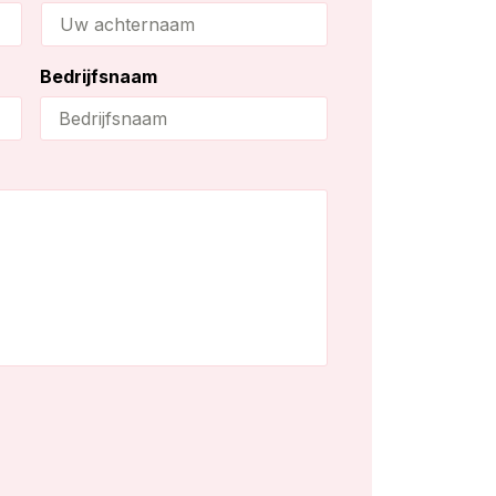
eveneens b
opstellen v
wetgeving.
Bedrijfsnaam