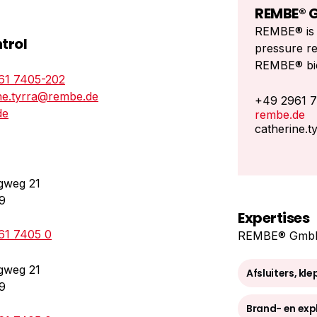
REMBE® G
REMBE® is 
trol
pressure rel
REMBE® bied
61 7405-202
veiligheids
ne.tyrra@rembe.de
apparatuur
+49 2961 
de
rembe.de
Alle produc
catherine.
voldoen aan
internation
Onder de r
gweg 21
marktleiders
9
gas-, voedi
Expertises
farmaceutis
61 7405 0
REMBE® ken
REMBE® GmbH S
alleen voo
eigen prod
gweg 21
Afsluiters, kl
noodzakelij
9
wereldwijde
Brand- en exp