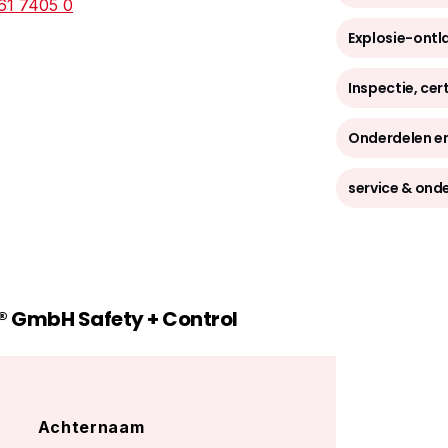
Het onafhank
61 7405 0
1973, heef
Explosie-ontl
dan 250 me
REMBE® heef
Inspectie, cer
de heuvels 
heeft acht
Onderdelen e
wereldwijde
Dankzij ko
service & ond
snel reage
oplossingen
van standaa
ontwerpen.
Naast de R
® GmbH Safety + Control
breekplaat
Q-Rohr en 
explosie ve
denkbare p
REMBE® kent
Achternaam
wereldwijde