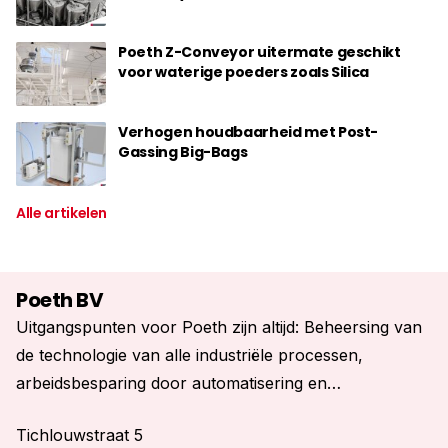
De mogelijkheden die Poeth biedt, zijn zeer gevarieerd.
Poeth Z-Conveyor uitermate geschikt
Van advies tot en met complete ‘turn key’ projecten en
voor waterige poeders zoals Silica
elke fase daartussen. Op elk moment en voor elk
onderdeel kunt u ons inschakelen. Altijd wordt
Verhogen houdbaarheid met Post-
gezocht naar een bevredigend resultaat.
Gassing Big-Bags
Alle artikelen
Poeth BV
Uitgangspunten voor Poeth zijn altijd: Beheersing van
de technologie van alle industriële processen,
arbeidsbesparing door automatisering en
energiebesparing.
Tichlouwstraat 5