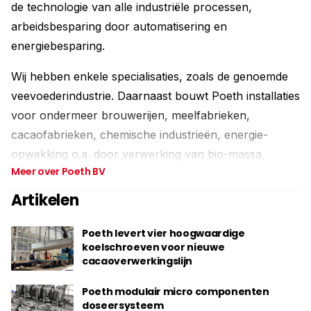
de technologie van alle industriële processen,
arbeidsbesparing door automatisering en
energiebesparing.
Wij hebben enkele specialisaties, zoals de genoemde
veevoederindustrie. Daarnaast bouwt Poeth installaties
voor ondermeer brouwerijen, meelfabrieken,
cacaofabrieken, chemische industrieën, energie-
opwekking o.a. door verwerking van bio-massa,
Meer over Poeth BV
overslag-bedrijven, papier-industrie, recycling
industrie en potgrond bedrijven.
Artikelen
Met onze specialistische kennis helpen we onze
Poeth levert vier hoogwaardige
klanten bij het realiseren van adequate oplossingen
koelschroeven voor nieuwe
cacaoverwerkingslijn
voor wensen en problemen. Samen met de klant
komen we tot een optimale, economische en
Poeth modulair micro componenten
technisch aanvaardbare oplossing.
doseersysteem