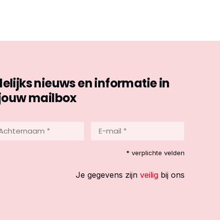
ijks nieuws en informatie in
jouw mailbox
hternaam
E-
mail
*
reist)
* verplichte velden
(Vereist)
Je gegevens zijn
veilig
bij ons