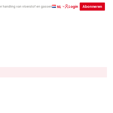
Login
Abonneren
NL
er handling van vloeistof en gassen