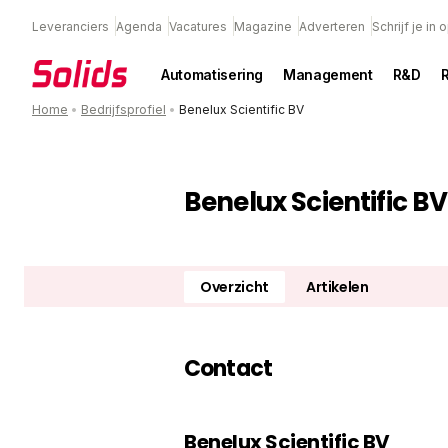
Leveranciers
Agenda
Vacatures
Magazine
Adverteren
Schrijf je in
Automatisering
Management
R&D
Home
•
Bedrijfsprofiel
•
Benelux Scientific BV
Benelux Scientific BV
Overzicht
Artikelen
Contact
Benelux Scientific BV