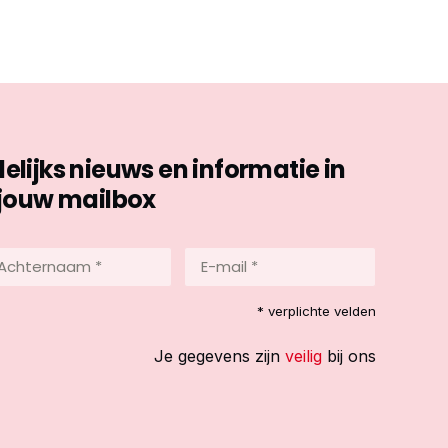
ijks nieuws en informatie in
jouw mailbox
hternaam
E-
mail
*
reist)
* verplichte velden
(Vereist)
Je gegevens zijn
veilig
bij ons