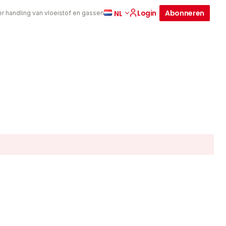
Login
Abonneren
NL
er handling van vloeistof en gassen