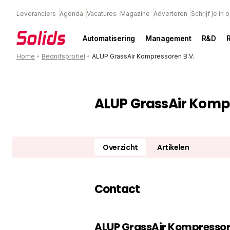
Leveranciers
Agenda
Vacatures
Magazine
Adverteren
Schrijf je in
Automatisering
Management
R&D
Home
•
Bedrijfsprofiel
•
ALUP GrassAir Kompressoren B.V.
ALUP GrassAir Kompr
Overzicht
Artikelen
Contact
ALUP GrassAir Kompressor