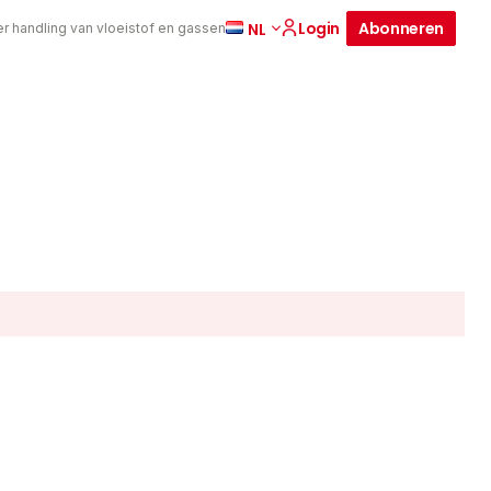
Login
Abonneren
NL
er handling van vloeistof en gassen