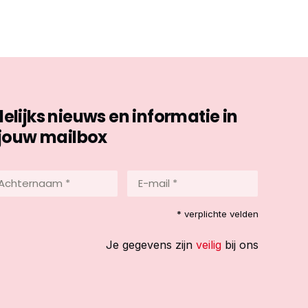
ijks nieuws en informatie in
jouw mailbox
hternaam
E-
mail
*
reist)
* verplichte velden
(Vereist)
Je gegevens zijn
veilig
bij ons