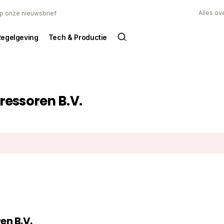
Alles ov
 op onze nieuwsbrief
Regelgeving
Tech & Productie
essoren B.V.
en B.V.