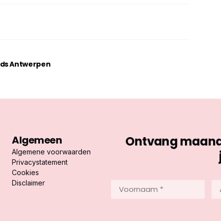
ids Antwerpen
Algemeen
Ontvang maandel
Algemene voorwaarden
Privacystatement
Cookies
Disclaimer
Voornaam
Ac
*
*
(Vereist)
(Ve