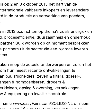
s op 2 en 3 oktober 2013 het hart van de
internationale vakbeurs inkopers en leveranciers
erd in de productie en verwerking van poeders,
.
n 2013 o.a. richten op thema’s zoals energie- en
id, procesefficiëntie, duurzaamheid en onderhoud.
spartner Bulk worden op dit moment gesprekken
partners uit de sector die een bijdrage leveren
amma.
aken in op de actuele onderwerpen en zullen het
om hun meest recente ontwikkelingen te
n o.a. afscheiders, zeven & filters, doseer-,
engen & homogeniseren, drogers &
rkleinen, opslag & overslag, verpakkingen,
 & equipering en kwaliteitscontrole.
eelname www.easyFairs.com/SOLIDS-NL of neem