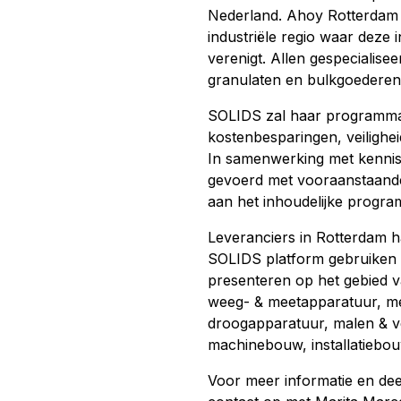
Nederland. Ahoy Rotterdam i
industriële regio waar deze 
verenigt. Allen gespecialise
granulaten en bulkgoederen
SOLIDS zal haar programma i
kostenbesparingen, veilighe
In samenwerking met kenni
gevoerd met vooraanstaande 
aan het inhoudelijke progr
Leveranciers in Rotterdam h
SOLIDS platform gebruiken 
presenteren op het gebied va
weeg- & meetapparatuur, m
droogapparatuur, malen & ve
machinebouw, installatiebouw
Voor meer informatie en d