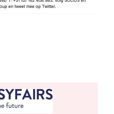
lis/ T: +31 (0) 162 408 983. Volg SOLIDS en
roup en tweet mee op Twitter.