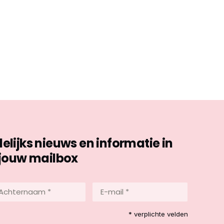
ijks nieuws en informatie in
jouw mailbox
hternaam
E-
mail
*
reist)
* verplichte velden
(Vereist)