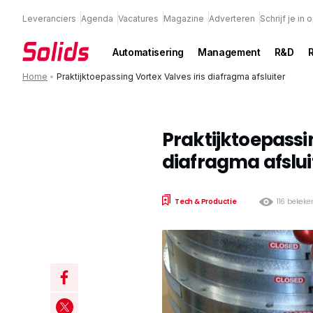
Leveranciers
Agenda
Vacatures
Magazine
Adverteren
Schrijf je in
Automatisering
Management
R&D
Home
•
Praktijktoepassing Vortex Valves iris diafragma afsluiter
Praktijktoepassin
diafragma afslui
Tech & Productie
116 bekeke