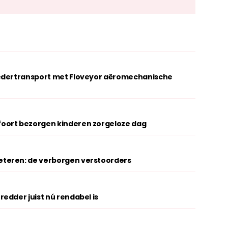
oedertransport met Floveyor aëromechanische
oort bezorgen kinderen zorgeloze dag
teren: de verborgen verstoorders
edder juist nú rendabel is