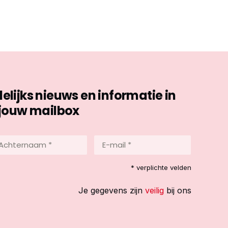
ijks nieuws en informatie in
jouw mailbox
hternaam
E-
mail
*
reist)
* verplichte velden
(Vereist)
Je gegevens zijn
veilig
bij ons