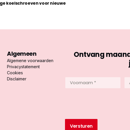
ige koelschroeven voor nieuwe
Algemeen
Ontvang maandel
Algemene voorwaarden
Privacystatement
Cookies
Disclaimer
Voornaam
Ac
*
*
(Vereist)
(Ve