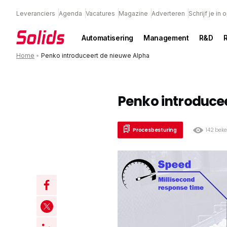
Leveranciers
Agenda
Vacatures
Magazine
Adverteren
Schrijf je in
Automatisering
Management
R&D
Home
•
Penko introduceert de nieuwe Alpha
Penko introduce
Procesbesturing
142 bek