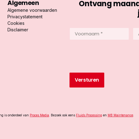
Algemeen
Ontvang maandel
Algemene voorwaarden
Privacystatement
Cookies
Disclaimer
Voornaam
Ac
*
*
(Vereist)
(Ve
ing is onderdeel van
Proces Media
. Bezoek ook eens
Fluids Processing
en
MB Maintenance
.