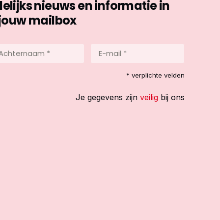
ijks nieuws en informatie in
jouw mailbox
hternaam
E-
mail
*
reist)
* verplichte velden
(Vereist)
Je gegevens zijn
veilig
bij ons