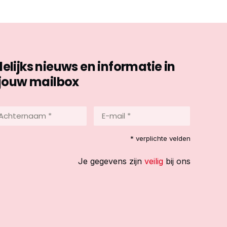
ijks nieuws en informatie in
jouw mailbox
hternaam
E-
mail
*
reist)
* verplichte velden
(Vereist)
Je gegevens zijn
veilig
bij ons