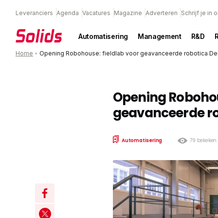
Leveranciers
Agenda
Vacatures
Magazine
Adverteren
Schrijf je in
Automatisering
Management
R&D
Home
•
Opening Robohouse: fieldlab voor geavanceerde robotica Del
Opening Robohous
geavanceerde ro
Automatisering
79 bekeken