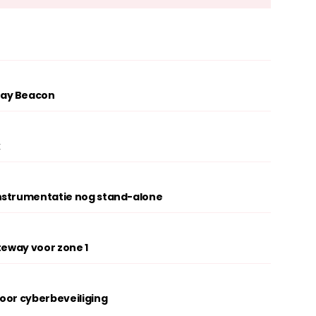
lay Beacon
k
nstrumentatie nog stand-alone
teway voor zone 1
oor cyberbeveiliging