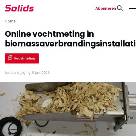
Abonneren
Home
Online vochtmeting in
biomassaverbrandingsinstallati
Vochtmeting
Laatste wijziging: 8 juni 2026