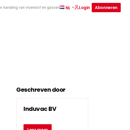
Login
Abonneren
NL
er handling van vloeistof en gassen
Geschreven door
Induvac BV
Lees meer