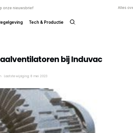
Alles ov
 op onze nieuwsbrief
Regelgeving
Tech & Productie
naalventilatoren bij Induvac
n
Laatste wijziging: 8 mei 2023