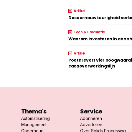
Artikel
Doseernauwkeurigheid verbe
Tech & Productie
Waarom investeren in een shr
Artikel
Poeth levert vier hoogwaard
cacaoverwerkingslijn
Thema's
Service
Automatisering
Abonneren
Management
Adverteren
Onderhoud
Over Solids Processing