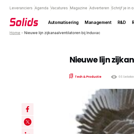
Leveranciers
Agenda
Vacatures
Magazine
Adverteren
Schrijf je in
Automatisering
Management
R&D
Home
•
Nieuwe lijn zijkanaalventilatoren bij Induvac
Nieuwe lijn zijka
Tech & Productie
66 bekeke