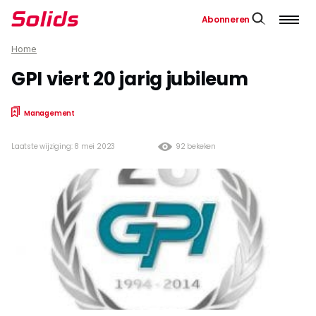
Abonneren
Home
GPI viert 20 jarig jubileum
Management
Laatste wijziging: 8 mei 2023
92 bekeken