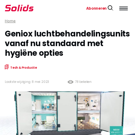
Abonneren
Home
Geniox luchtbehandelingsunits
vanaf nu standaard met
hygiëne opties
Tech & Productie
Laatste wijziging: 8 mei 2023
78 bekeken