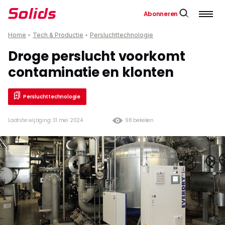
Abonneren
Home
•
Tech & Productie
•
Persluchttechnologie
Droge perslucht voorkomt
contaminatie en klonten
Persluchttechnologie
Laatste wijziging: 31 mei 2024
98 bekeken