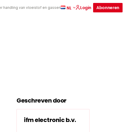
Login
Abonneren
NL
er handling van vloeistof en gassen
Geschreven door
ifm electronic b.v.