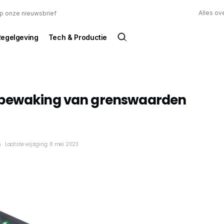
Alles ov
 op onze nieuwsbrief
Regelgeving
Tech & Productie
ubewaking van grenswaarden
n
Laatste wijziging: 8 mei 2023