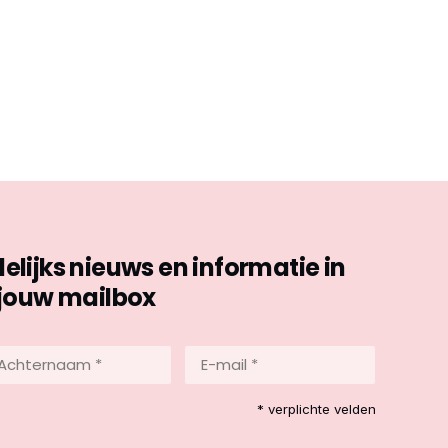
ijks nieuws en informatie in
jouw mailbox
hternaam
E-
mail
*
reist)
* verplichte velden
(Vereist)