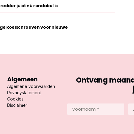
edder juist nú rendabel is
ige koelschroeven voor nieuwe
Algemeen
Ontvang maandel
Algemene voorwaarden
Privacystatement
Cookies
Disclaimer
Voornaam
Ac
*
*
(Vereist)
(Ve