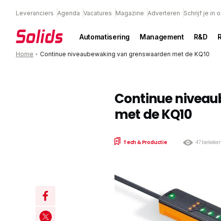
Leveranciers
Agenda
Vacatures
Magazine
Adverteren
Schrijf je in
Automatisering
Management
R&D
Home
•
Continue niveaubewaking van grenswaarden met de KQ10
Continue nivea
met de KQ10
Tech & Productie
47 bekeke